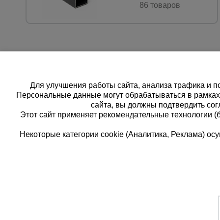
86 товаров
Для улучшения работы сайта, анализа трафика и по
Персональные данные могут обрабатываться в рамка
сайта, вы должны подтвердить сог
Этот сайт применяет рекомендательные технологии (
Некоторые категории cookie (Аналитика, Реклама) о
Каталог товаров
Еди
О компании
8 
Аренда оборудования
Франшиза
Зак
Доставка
Контакты
бес
Статьи
Защитные конструкции