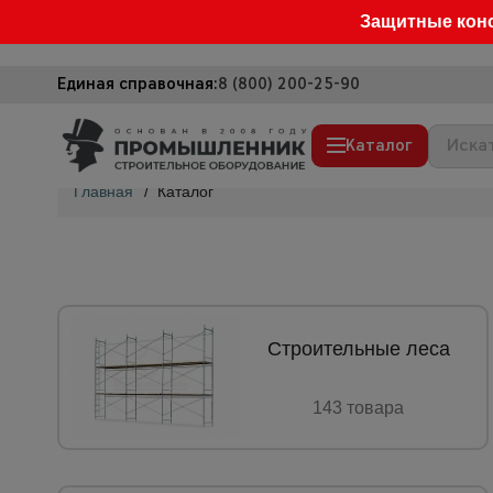
Защитные кон
Единая справочная:
8 (800) 200-25-90
Каталог
Главная
/
Каталог
Строительные леса
Вышки-туры
Подмости строительные
Сетка, тенты, брезенты
Строительные леса
Строительные подъемники
143 товарa
Грузоподъемное оборудование
Мусоропровод строительный
Фанера ламинированная