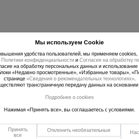
Мы используем Cookie
вышения удобства пользователей, мы применяем cookies, а 
х
Политики конфиденциальности
и
Согласия на обработку 
ласие на обработку персональных данных и использование 
блоки «Недавно просмотренные», «Избранные товары», «П
странице
«Сведения о рекомендательных технологиях»
.
существляют трансграничную передачу данных на основании
ная справочная
Москва
Подробнее о cookies
(800) 200-25-90
+7 (495) 64
Нажимая «Принять все», вы соглашаетесь с условиями.
азать звонок
Заказать звонок
платно по России
Пн-Чт: с 9:00 до 18:00
Пт: с 9:00 до 17:00,
Принять
Отклонить необязательные
Сб-Вс: выходной
Нас
все