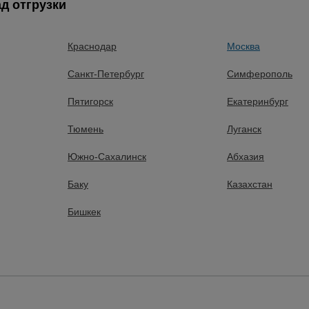
д отгрузки
Краснодар
Москва
Тачки строительные и
садовые
Санкт-Петербург
Симферополь
24 товарa
Пятигорск
Екатеринбург
Тюмень
Луганск
Южно-Сахалинск
Абхазия
Сварочные аппараты
Баку
Казахстан
9 товаров
Бишкек