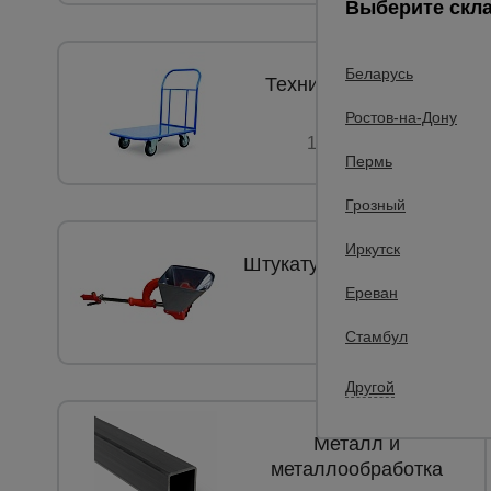
Выберите скла
Беларусь
Техника для склада
Ростов-на-Дону
147 товаров
Пермь
Грозный
Иркутск
Штукатурные комплекты
Ереван
7 товаров
Стамбул
Другой
Металл и
металлообработка