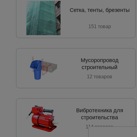
Опалубка
Сетка, тенты, брезенты
Вибротехника для строительств
151 товар
Оборудование для работы с арм
Оборудование для бетонных раб
Техника для склада
Мусоропровод
Тачки строительные и садовые
строительный
Лестницы и стремянки
12 товаров
Штукатурные комплекты
Сварочные аппараты
Тепловые пушки
Вибротехника для
Металл и металлообработка
строительства
114 товаров